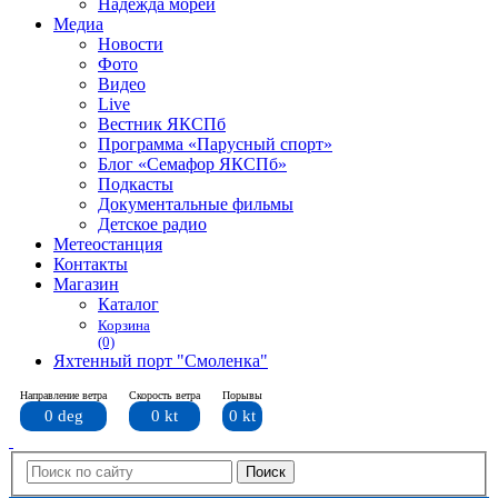
Надежда морей
Медиа
Новости
Фото
Видео
Live
Вестник ЯКСПб
Программа «Парусный спорт»
Блог «Семафор ЯКСПб»
Подкасты
Документальные фильмы
Детское радио
Метеостанция
Контакты
Магазин
Каталог
Корзина
(0)
Яхтенный порт "Смоленка"
Направление ветра
Скорость ветра
Порывы
0 deg
0 kt
0 kt