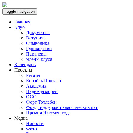
Toggle navigation
Главная
Клуб
Документы
Вступить
Символика
Руководство
Партнеры
Члены клуба
Календарь
Проекты
Регаты
Корабль Полтава
Академия
Надежда морей
ОСС
Форт Тотлебен
Фонд поддержки классических яхт
Премия Яхтсмен года
Медиа
Новости
Фото