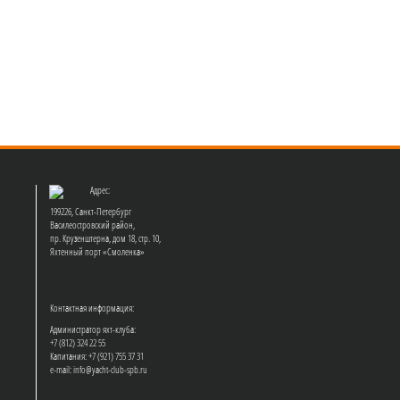
Адрес:
199226, Санкт-Петербург
Василеостровский район,
пр. Крузенштерна, дом 18, стр. 10,
Яхтенный порт «Смоленка»
Контактная информация:
Администратор яхт-клуба:
+7 (812) 324 22 55
Капитания: +7 (921) 755 37 31
e-mail: info@yacht-club-spb.ru