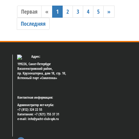
Первая
«
1
2
3
4
5
»
Последняя
Адрес:
199226, Санкт-Петербург
Василеостровский район,
пр. Крузенштерна, дом 18, стр. 10,
Яхтенный порт «Смоленка»
Контактная информация:
Администратор яхт-клуба:
+7 (812) 324 22 55
Капитания: +7 (921) 755 37 31
e-mail: info@yacht-club-spb.ru