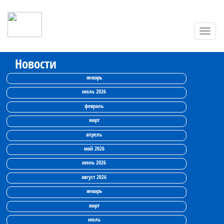
Toggl
navig
Новости
январь
июль 2026
февраль
март
апрель
май 2026
июнь 2026
август 2026
январь
март
июль