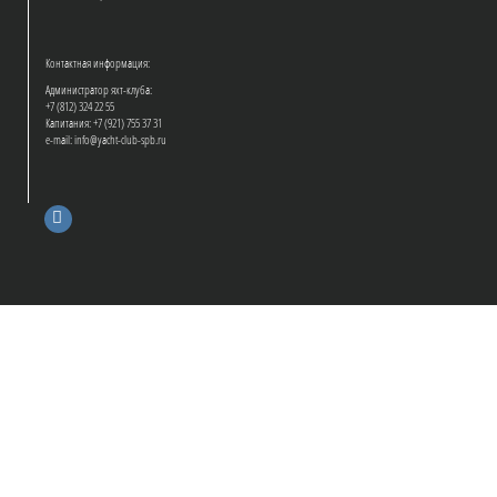
Контактная информация:
Администратор яхт-клуба:
+7 (812) 324 22 55
Капитания: +7 (921) 755 37 31
e-mail: info@yacht-club-spb.ru