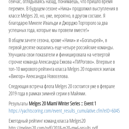
сейчас, оглядываясь назад, понимаешь, что пришло время
перемен. В будущем сезоне «Ника» продолжил выступления в
классе Melges 20, но, уже, вероятно, в другом составе. Я
благодарю Микеле Ивальди и Джорджо Тортороло за два
успешных года, которые мы провели вместе!»
В общем зачете сезона, кроме «Ники» и «Богатырей», в
первой десятке оказались еще четыре российские команды.
Улучшила свои показатели и финишировала на четвертой
строчке команда Александра Ежкова «ПИРогово». Впервые в
топ-10 мирового рейтинга класса Melges 20 поднялся экипаж
«Виктор» Александра Новоселова.
Следующая встреча флота Melges 20 состоится уже в феврале
2019 года в рамках зимней серии в Майями.
Результаты
Melges 20 Miami Winter Series :: Event 1
https://yachtscoring.com/event_results_cumulative.cfm?eID=6045
Ежегодный рейтинг команд класса Melges20
http://melges20.com/pdf/2018-m20-mwl-results.pdf