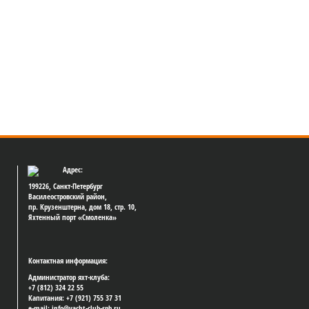
Адрес:
199226, Санкт-Петербург
Василеостровский район,
пр. Крузенштерна, дом 18, стр. 10,
Яхтенный порт «Смоленка»
Контактная информация:
Администратор яхт-клуба:
+7 (812) 324 22 55
Капитания: +7 (921) 755 37 31
e-mail: info@yacht-club-spb.ru