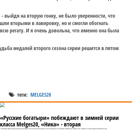
- выйдя на вторую гонку, не было уверенности, что
 шли вторыми в лавировку, но и смогли обогнать
 всю регату. И я очень довольна, что именно она была
Судьба медалей второго сезона серии решится в пятом
теги:
MELGES20
«Русские богатыри» побеждают в зимней серии
класса Melges20, «Ника» - вторая
15 марта в Майами завершилась традиционная зимняя серия класса Melges20. В заключительном этапе российские команды «Ника» Владимира Просихина и «Русские богатыри» Игоря Рытова заняли, соответственно, третье и четвертые места, что позволило командам возглавить общий зачет серии.