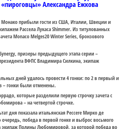
 «пироговцы» Александра Ежкова
. В Монако прибыли гости из США, Италии, Швеции и
кипажем Рассела Лукаса Shimmer. Из титулованных
чета Monaco Melges20 Winter Series, бронзового
 Synergy, призеры предыдущего этапа серии –
резидента ВФПС Владимира Силкина, экипаж
ельных дней удалось провести 4 гонки: по 2 в первый и
в – гонки были отменены.
оррадо, которые разделили первую строчку зачета с
бомирова – на четвертой строчке.
ат дня показала итальянская Peccere Мирко де
ю очередь, победа в первой гонке и выброс восьмого
та экипаж Полины Любомировой, за которой победа во