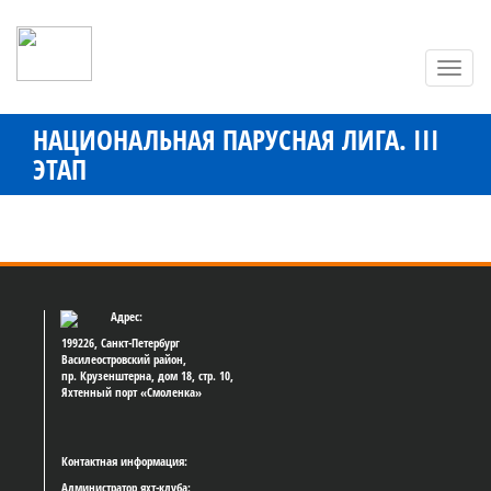
Toggl
navig
НАЦИОНАЛЬНАЯ ПАРУСНАЯ ЛИГА. III
ЭТАП
Адрес:
199226, Санкт-Петербург
Василеостровский район,
пр. Крузенштерна, дом 18, стр. 10,
Яхтенный порт «Смоленка»
Контактная информация:
Администратор яхт-клуба: