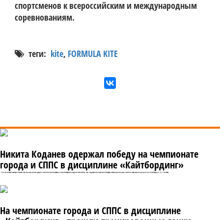
спортсменов к всероссийским и международным 
соревнованиям. 
теги:
kite
,
FORMULA KITE
Никита Коданев одержал победу на чемпионате
города и СППС в дисциплине «Кайтбординг»
С 4 по 14 сентября в акватории Невской губы Финского залива проходит чемпионат Санкт-Петербурга и Санкт-Петербургского парусного союза (СППС). При поддержке Яхт-клуба Санкт-Петербурга в рамках данной регаты состоялись соревнования в дисциплине «Кайтбординг» (5 – 7 сентября).
На чемпионате города и СППС в дисциплине