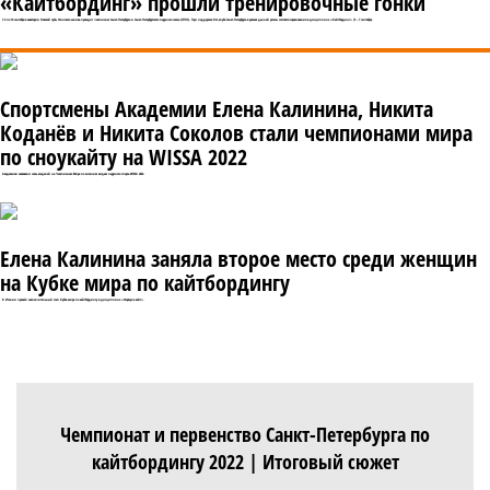
«Кайтбординг» прошли тренировочные гонки
С 4 по 14 сентября в акватории Невской губы Финского залива проходит чемпионат Санкт-Петербурга и Санкт-Петербургского парусного союза (СППС). При поддержке Яхт-клуба Санкт-Петербурга в рамках данной регаты состоятся соревнования в дисциплине «Кайтбординг» (5 – 7 сентября).
Спортсмены Академии Елена Калинина, Никита
Коданёв и Никита Соколов стали чемпионами мира
по сноукайту на WISSA 2022
Академики завоевали семь медалей на Чемпионате Мира по зимним видам парусного спорта WISSA 2022.
Елена Калинина заняла второе место среди женщин
на Кубке мира по кайтбордингу
В Италии прошёл заключительный этап Кубка мира по кайтбордингу в дисциплине «Формула кайт».
Чемпионат и первенство Санкт-Петербурга по
кайтбордингу 2022 | Итоговый сюжет