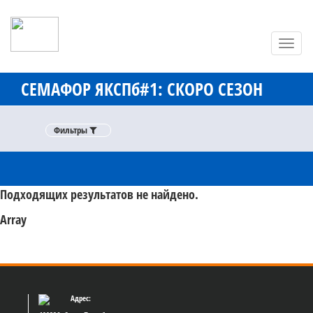
Toggl
navig
СЕМАФОР ЯКСПб#1: СКОРО СЕЗОН
Фильтры
Фильтры
Подходящих результатов не найдено.
Array
Адрес: