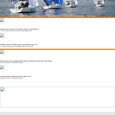
Чемпионом второго этапа Кубка Санкт-Петербурга в классе J/70 стал экипаж Black Swan
C 19 по 21 июля в яхтенном порту «Смоленка» прошел второй этап Кубка Санкт-Петербурга в классе J/70.
Команда Bars Sailing Team — победитель первого этапа Кубка России в классе яхт J/70
С 23 по 26 мая в яхтенном порту «Смоленка» в Санкт-Петербурге прошел первый этап PROyachting Cup 2024.
В Яхтенном порту «Смоленка» наградили медалистов первого этапа «Оптимисты Северной столицы. Кубок Газпрома»
Первый этап регаты проходит с 24 по 26 мая в акватории Финского залива
Сезон серии «Оптимисты Северной столицы. Кубок Газпрома» открыт!
Первый этап регаты проходит с 24 по 26 мая в акватории Финского залива