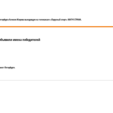
етербурга Алексея Жирова выходящую на телеканале «Парусный спорт» МАТЧ! СТРАНА.
 объявили имена победителей
анкт-Петербурге.