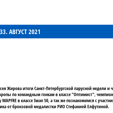
3. АВГУСТ 2021
сея Жирова итоги Санкт-Петербургской парусной недели и ч
 Европы по командным гонкам в классе "Оптимист", чемпиона
ey MAPFRE в классе Swan 50, а так же познакомимся с учас
рика от бронзовой медалистки РИО Стефанией Елфутиной. 