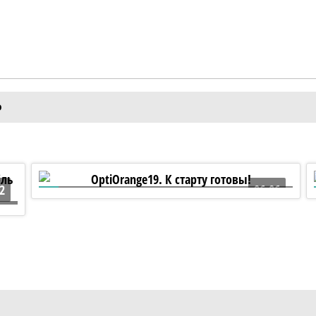
Ф
2
06:06
OptiOrange19. К старту готовы!