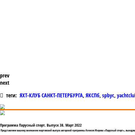
prev
next
теги:
ЯХТ-КЛУБ САНКТ-ПЕТЕРБУРГА
,
ЯКСПб
,
spbyc
,
yachtclu
Программа Парусный спорт. Выпуск 38. Март 2022
Представляем вашему вниманию мартовский выпуск авторской программы Алексея Жирова «Парусный спорт», выходящ