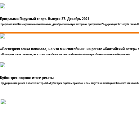
Программа Парусный спорт. Выпуск 37. Декабрь 2021
Представляем Вашему вниманию итоговый, декабрьский выпуск авторской программы PR-директора Яхт-клуба Санкт-П
«Последняя гонка показала, на что мы способны»: на регате «Балтийский ветер»
«Последняя гонка показала, на что мы способны»: на регате «Балтийский ветер» объявили имена победителей
Кубок трех портов: итоги регаты
Традиционная регата в классе Сантер-760 «Кубок трех портов» прошла с 5 по 7 августа на акватории Финского залива в С