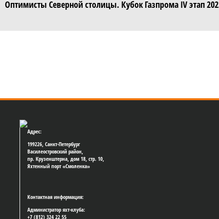
Оптимисты Северной столицы. Кубок Газпрома IV этап 202
Адрес:
199226, Санкт-Петербург
Василеостровский район,
пр. Крузенштерна, дом 18, стр. 10,
Яхтенный порт «Смоленка»
Контактная информация:
Администратор яхт-клуба:
+7 (812) 324 22 55