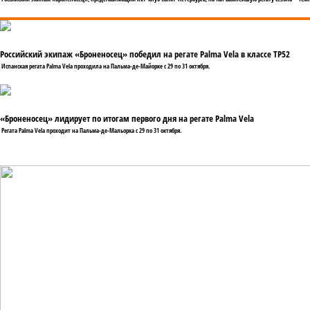
Российский экипаж «Броненосец» победил на регате Palma Vela в классе TP52
Испанская регата Palma Vela проходила на Пальма-де-Майорке с 29 по 31 октября.
«Броненосец» лидирует по итогам первого дня на регате Palma Vela
Регата Palma Vela проходит на Пальма-де-Мальорка с 29 по 31 октября.