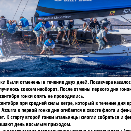
онки были отменены в течение двух дней. Позавчера казал
лучилось совсем наоборот. После отмены первого дня гонок
сентября гонки опять не проводились.
ентября при средней силы ветре, который в течение дня к
Azzurra в первой гонке дня огибается в хвосте флота и фи
ает. К старту второй гонки итальянцы смогли собраться и 
вершают день восьмым приходом.