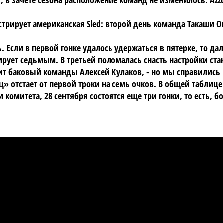
ь, в зачете сезона расположение команд не изменилось: Azz
трирует американская Sled: второй день команда Такаши Ок
 Если в первой гонке удалось удержаться в пятерке, то да
рует седьмым. В третьей поломалась снасть настройки стак
орит баковый команды Алексей Кулаков, - но мы справилис
 отстает от первой троки на семь очков. В общей таблице 
и комитета, 28 сентября состоятся еще три гонки, то есть, 