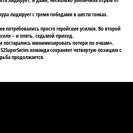
urra лидирует, и даже, несколько увеличила отрыв от
ура лидирует с тремя победами в шести гонках.
лее потребовались просто геройские усилия. Во второй
селя – и опять, седьмой приход.
ь и постарались минимизировать потери по очкам».
52SuperSeries команда сохраняет четвертую позицию с
борьба продолжается.