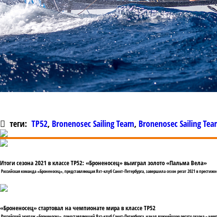
теги:
TP52
,
Bronenosec Sailing Team
,
Bronenosec Sailing Te
Итоги сезона 2021 в классе TP52: «Броненосец» выиграл золото «Пальма Вела»
Российская команда «Броненосец», представляющая Яхт-клуб Санкт-Петербурга, завершила сезон регат 2021 в престиж
«Броненосец» стартовал на чемпионате мира в классе TP52
Российский экипаж «Броненосец», представляющий Яхт-клуб Санкт-Петербурга, начал важнейшую регату сезона – чемпи