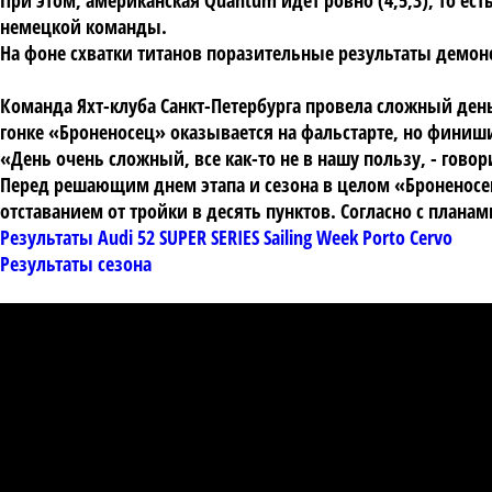
При этом, американская Quantum идет ровно (4,5,3), то ест
немецкой команды.
На фоне схватки титанов поразительные результаты демонс
Команда Яхт-клуба Санкт-Петербурга провела сложный день.
гонке «Броненосец» оказывается на фальстарте, но финиши
«День очень сложный, все как-то не в нашу пользу, - гов
Перед решающим днем этапа и сезона в целом «Броненосец»
отставанием от тройки в десять пунктов. Согласно с планам
Результаты Audi 52 SUPER SERIES Sailing Week Porto Cervo
Результаты сезона