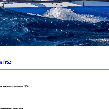
am TP52
ном международном классе TP52.
онат мира в классе TP52.