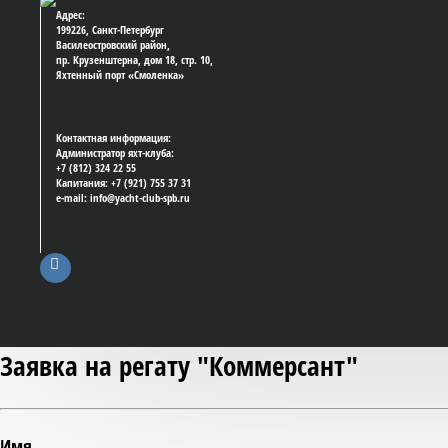
Адрес:
199226, Санкт-Петербург
Василеостровский район,
пр. Крузенштерна, дом 18, стр. 10,
Яхтенный порт «Смоленка»
Контактная информация:
Администратор яхт-клуба:
+7 (812) 324 22 55
Капитания: +7 (921) 755 37 31
e-mail: info@yacht-club-spb.ru
Заявка на регату "Коммерсант"
Имя