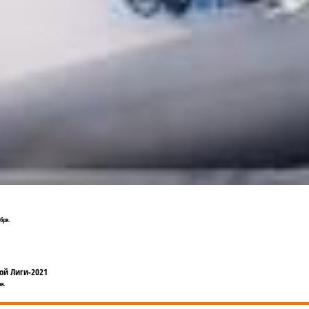
бря.
ной Лиги-2021
я.