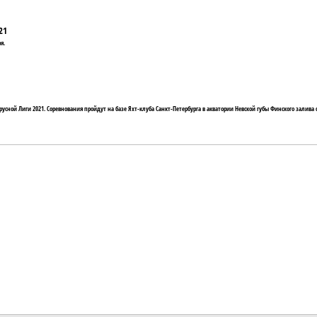
21
я.
сной Лиги 2021. Соревнования пройдут на базе Яхт-клуба Санкт-Петербурга в акватории Невской губы Финского залива с