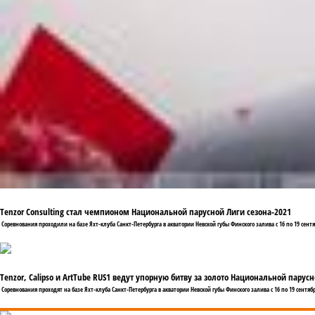
Tenzor Consulting стал чемпионом Национальной парусной Лиги сезона-2021
Соревнования проходили на базе Яхт-клуба Санкт-Петербурга в акватории Невской губы Финского залива с 16 по 19 сентя
Tenzor, Calipso и ArtTube RUS1 ведут упорную битву за золото Национальной парус
Соревнования проходят на базе Яхт-клуба Санкт-Петербурга в акватории Невской губы Финского залива с 16 по 19 сентябр