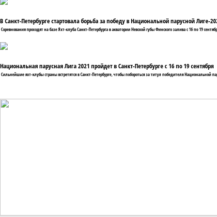
В Санкт-Петербурге стартовала борьба за победу в Национальной парусной Лиге-20
Соревнования проходят на базе Яхт-клуба Санкт-Петербурга в акватории Невской губы Финского залива с 16 по 19 сентябр
Национальная парусная Лига 2021 пройдет в Санкт-Петербурге с 16 по 19 сентября
Сильнейшие яхт-клубы страны встретятся в Санкт-Петербурге, чтобы побороться за титул победителя Национальной пару