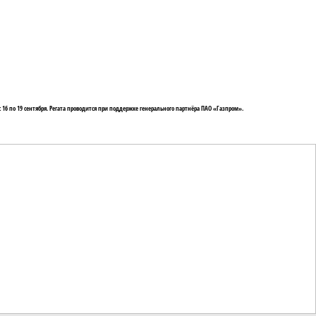
 16 по 19 сентября. Регата проводится при поддержке генерального партнёра ПАО «Газпром».