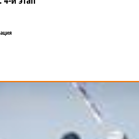
 4-й этап
рация