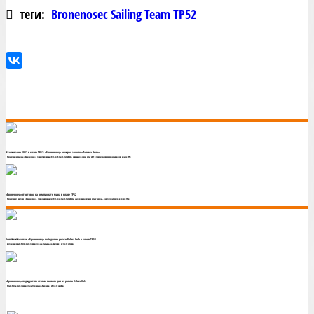
теги:
Bronenosec Sailing Team TP52
Итоги сезона 2021 в классе TP52: «Броненосец» выиграл золото «Пальма Вела»
Российская команда «Броненосец», представляющая Яхт-клуб Санкт-Петербурга, завершила сезон регат 2021 в престижном международном классе TP52.
«Броненосец» стартовал на чемпионате мира в классе TP52
Российский экипаж «Броненосец», представляющий Яхт-клуб Санкт-Петербурга, начал важнейшую регату сезона – чемпионат мира в классе TP52.
Российский экипаж «Броненосец» победил на регате Palma Vela в классе TP52
Испанская регата Palma Vela проходила на Пальма-де-Майорке с 29 по 31 октября.
«Броненосец» лидирует по итогам первого дня на регате Palma Vela
Регата Palma Vela проходит на Пальма-де-Мальорка с 29 по 31 октября.