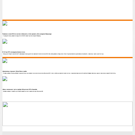
Россиянам в классе RC44 не хватило стабильности, чтобы проявить себя в шведском Марстранде
В прошедший викенд завершился очередной этап RC44 CUP, который принимал шведский Марстранд.
RC 44 Cup 2019: неожиданный финал сезона
Неожиданной победой словенской Ceeref 17 ноября завершился тринадцатый сезон соревнований монотипного класса RC44 – 44Cup. Претендовавшая на победу в сезоне «Ника» Владимира Просихина довольствовалась только бронзой, а «Броненосец» провел лучший этап года.
«Броненосец» открывает 44Cup Palma в тройке
15 ноября на акватории Пальма де Майорка с опозданием в один день стартовали гонки заключительного этапа 44Cup сезона 2019. В легких, нестабильных ветрах флот провел три гонки, по результатам которых экипаж Яхт-клуба Санкт-Петербурга «Броненосец» разделил третью строчку с шведской Artemis Racing.
«Ника» завоевывает третье серебро 44Cup сезона 2019 в Кашкайш
06 октября на акватории г.Кашкайш под Лиссабоном завершились гонки четвертого этапа серии 44Cup сезона 2019.