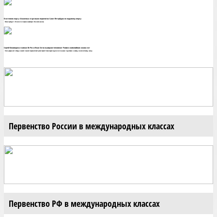
В яхтенном порту «Смоленка» стартовало первенство Санкт-Петербурга по парусному спорту
Регата проходит с 30 июля по 2 августа в акватории Финского залива.
Сергей Комиссаров и экипаж Ян Чех и Иван Зотов выиграли чемпионат России в олимпийских классах яхт
После уверенной победы в самой главной всероссийской регате Сергей Комиссаров поделился планами подготовки к новому, олимпийскому, сезону.
Первенство России в международных классах
Первенство РФ в международных классах