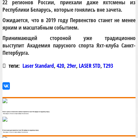
22 регионов России, приехали даже яхтсмены из
Республики Беларусь, которые гонялись вне зачета.
Ожидается, что в 2019 году Первенство станет не менее
ярким и масштабным событием.
Принимающей стороной уже традиционно
выступит Академия парусного спорта Яхт-клуба Санкт-
Петербурга.
теги:
Laser Standard
,
420
,
29er
,
LASER STD
,
T293
Раскаты грома и стихия волн в финале первенства Санкт-Петербурга по парусному спорту
Регата проходила с 30 июля по 2 августа в акватории Финского залива.
Итоги второго дня первенства Санкт-Петербурга по парусному спорту
Регата проходит с 30 июля по 2 августа в акватории Финского залива.