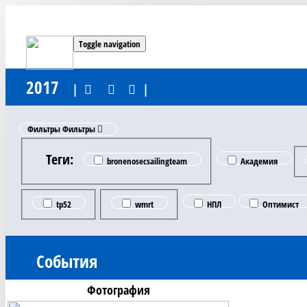
Toggle navigation
2017
|
|
Фильтры
Фильтры
Теги:
bronenosecsailingteam
Академия
tp52
wmrt
НПЛ
Оптимист
События
Фотография