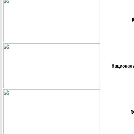
R
Национальн
R