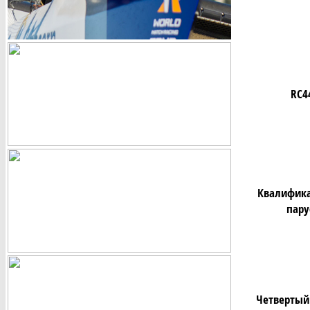
RC4
Квалифика
пару
Четвертый