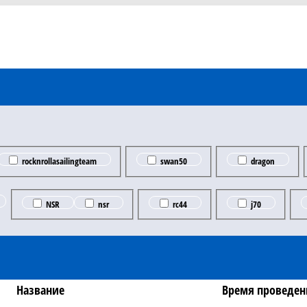
rocknrollasailingteam
swan50
dragon
NSR
nsr
rc44
j70
Название
Время проведен