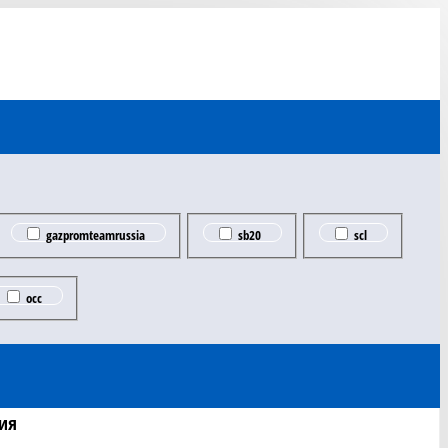
gazpromteamrussia
sb20
scl
occ
ия