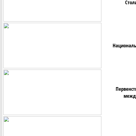
Стол
Национальн
Первенст
между