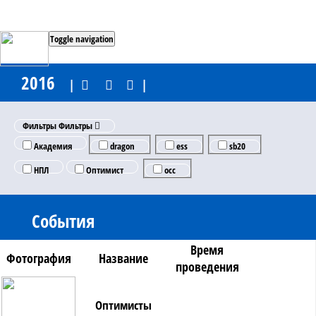
Toggle navigation
2016
|
|
Фильтры
Фильтры
Академия
dragon
ess
sb20
НПЛ
Оптимист
occ
События
Время
Фотография
Название
проведения
Оптимисты